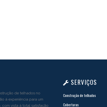
SERVIÇOS
strução de telhados no
Construção de telhados
ção à experiência para um
Coberturas
, com vista à total satisfação